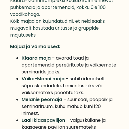
Klaara-Manni kompleksi kuulub kolm erinevat
puhkemaja ja apartemendid, kokku üle 100
voodikohaga.
Kõik majad on kujundatud nii, et neid saaks
mugavalt kasutada ürituste ja gruppide
majutuseks.
Majad ja võimalused:
Klaara maja
– avarad toad ja
apartemendid pereürituste ja väiksemate
seminaride jaoks.
Väike-Manni maja
– sobib ideaalselt
sõpruskondadele, tiimiüritusteks või
väiksemateks peoõhtuteks.
Melanie peomaja
– suur saal, peopaik ja
seminariruum, kuhu mahub kuni 120
inimest.
Laali klaaspaviljon
– valgusküllane ja
kaasaegne paviljon suuremateks