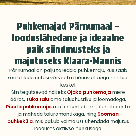
Puhkemajad Pärnumaal –
looduslähedane ja ideaalne
paik sündmusteks ja
majutuseks Klaara-Mannis
Pärnumaal on palju toredaid puhkemaju, kus saab
korraldada üritusi või veeta mõnusalt aega looduse
keskel.
Siin tegutsevad näiteks
Ojako puhkemaja
mere
ääres,
Tuka talu
oma taluõhustiku ja loomadega,
Piesta puhkemaja
, mis on tuntud oma õunatoodete
ja maheda taluromantikaga, ning
Soomaa
puhkeküla
, mis pakub võimalust ühendada majutus
looduses aktiivse puhkusega.