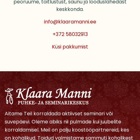
peoruume, toitlustust, saunu ja looduslähedast
keskkonda.
info@klaaramanni.ee
+372 58032913
Küsi pakkumist
Aitame Teil korraldada aktiivset seminari või
suvepäevi. Oleme abiks nii pulmade kui juubelite
korraldamisel. Meil on palju koostööpartnereid, kes
on kohalikud. Toidud valmistame sammuti kohalikest