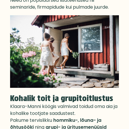
Need on populaarsed lisateenused nii
seminaride, firmapidude kui pulmade juurde.
Kohalik toit ja grupitoitlustus
Klaara-Manni köögis valmivad toidud oma aia ja
kohalike tootjate saadustest.
Pakume tervislikku
hommiku-, lõuna- ja
õhtusööki
ning
grupi- ja üritusemenüüsid