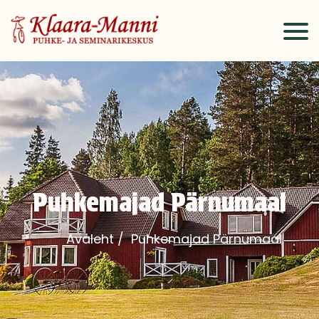
Puhkemajad Pärnumaal
Avaleht
/
Puhkemajad Pärnumaal