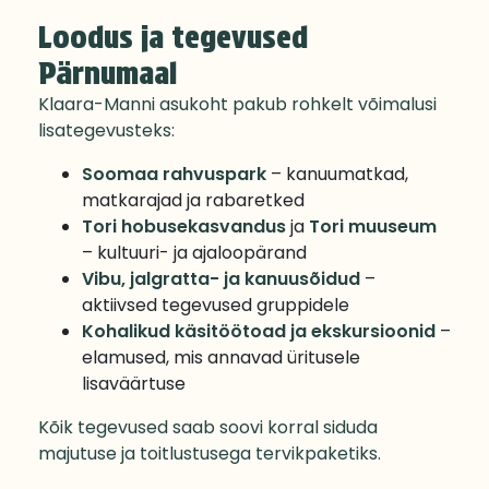
Loodus ja tegevused
Pärnumaal
Klaara-Manni asukoht pakub rohkelt võimalusi
lisategevusteks:
Soomaa rahvuspark
– kanuumatkad,
matkarajad ja rabaretked
Tori hobusekasvandus
ja
Tori muuseum
– kultuuri- ja ajaloopärand
Vibu, jalgratta- ja kanuusõidud
–
aktiivsed tegevused gruppidele
Kohalikud käsitöötoad ja ekskursioonid
–
elamused, mis annavad üritusele
lisaväärtuse
Kõik tegevused saab soovi korral siduda
majutuse ja toitlustusega tervikpaketiks.