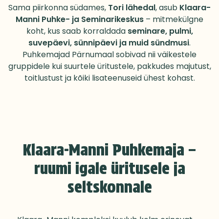
Sama piirkonna südames,
Tori lähedal
, asub
Klaara-
Manni Puhke- ja Seminarikeskus
– mitmekülgne
koht, kus saab korraldada
seminare, pulmi,
suvepäevi, sünnipäevi ja muid sündmusi
.
Puhkemajad Pärnumaal sobivad nii väikestele
gruppidele kui suurtele üritustele, pakkudes majutust,
toitlustust ja kõiki lisateenuseid ühest kohast.
Klaara-Manni Puhkemaja –
ruumi igale üritusele ja
seltskonnale