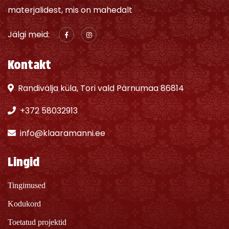
materjalidest, mis on mahedalt
Jälgi meid:
Kontakt
Randivälja küla, Tori vald Pärnumaa 86814
+372 58032913
info@klaaramanni.ee
Lingid
Tingimused
Kodukord
Toetatud projektid